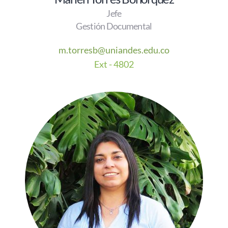
Jefe
Gestión Documental
m.torresb@uniandes.edu.co
E
xt - 4802