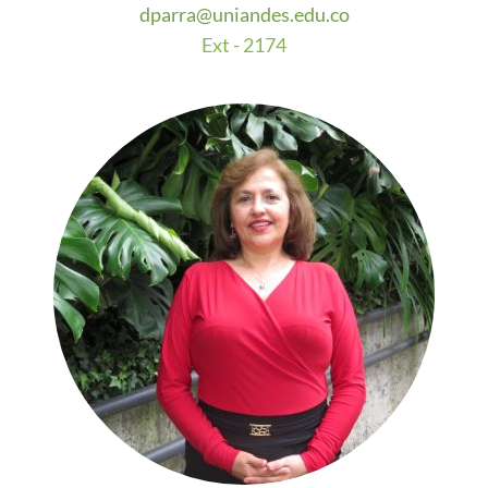
dparra@uniandes.edu.co
E
xt - 2174