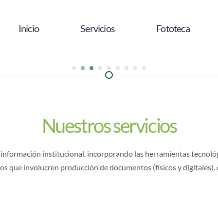
Inicio
Servicios
Fototeca
Asesoría en gestión documental
Administración de archivos
Organización de archivos de gestión
Preservación digital
Consulta y préstamo
Normalización
Capacitación y formación
Insumos para la gestió
Referenciación y buen
Nuestros servicios
 información institucional, incorporando las herramientas tecnológ
sos que involucren producción de documentos (físicos y digitales)