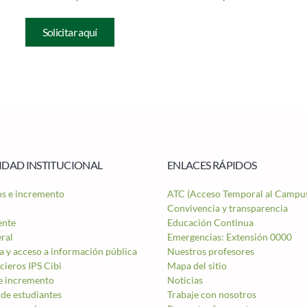
Solicitar aquí
DAD INSTITUCIONAL
ENLACES RÁPIDOS
os e incremento
ATC (Acceso Temporal al Campu
Convivencia y transparencia
ente
Educación Continua
eral
Emergencias: Extensión 0000
a y acceso a información pública
Nuestros profesores
cieros IPS Cibi
Mapa del sitio
e incremento
Noticias
de estudiantes
Trabaje con nosotros